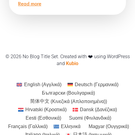
Read more
© 2026 No Blog Title Set. Created with ❤️ using WordPress
and
Kubio
English
(
Αγγλικά
)
Deutsch
(
Γερμανικά
)
Български
(
Βουλγαρικά
)
简体中文
(
Κινεζικά (Απλοποιημένα)
)
Hrvatski
(
Κροατικά
)
Dansk
(
Δανέζικα
)
Eesti
(
Εσθονικά
)
Suomi
(
Φινλανδικά
)
Français
(
Γαλλικά
)
Ελληνικά
Magyar
(
Ουγγρικά
)
Italiano
(
Ιταλικά
)
日本語
(
Ιαπωνικά
)