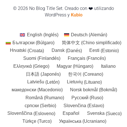
© 2026 No Blog Title Set. Creado con ❤️ utilizando
WordPress y
Kubio
English
(
Inglés
)
Deutsch
(
Alemán
)
Български
(
Búlgaro
)
简体中文
(
Chino simplificado
)
Hrvatski
(
Croata
)
Dansk
(
Danés
)
Eesti
(
Estonio
)
Suomi
(
Finlandés
)
Français
(
Francés
)
Ελληνικά
(
Griego
)
Magyar
(
Húngaro
)
Italiano
日本語
(
Japonés
)
한국어
(
Coreano
)
Latviešu
(
Letón
)
Lietuvių
(
Lituano
)
македонски
(
Macedonio
)
Norsk bokmål
(
Bokmål
)
Română
(
Rumano
)
Русский
(
Ruso
)
српски
(
Serbio
)
Slovenčina
(
Eslavo
)
Slovenščina
(
Esloveno
)
Español
Svenska
(
Sueco
)
Türkçe
(
Turco
)
Українська
(
Ucraniano
)