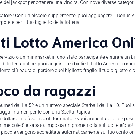
e del jackpot per ottenere una vincita. Con nove diverse categorie
ocatore? Con un piccolo supplemento, puoi aggiungere il Bonus All-
tere per il tuo biglietto della lotteria.
tti Lotto America Onl
servizio o un minimarket in uno stato partecipante e ritirare un 
e di lotteria online, puoi acquistare i biglietti Lotto America c
Niente più paura di perdere quel biglietto fragile: il tuo biglietto
oco da ragazzi
 numeri da 1 a 52 e un numero speciale Starball da 1 a 10. Puoi sce
agga i numeri per te con una Scelta Rapida.
 dollaro in più se ti senti fortunato e vuoi aumentare le tue possib
ogni mercoledì e sabato. Imposta un promemoria sul tuo telefono!
iù piccole vengono accreditate automaticamente sul tuo conto onlin