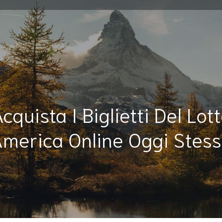
cquista I Biglietti Del Lot
merica Online Oggi Stes