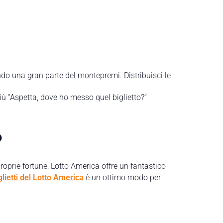
endo una gran parte del montepremi. Distribuisci le
più “Aspetta, dove ho messo quel biglietto?”
?
oprie fortune, Lotto America offre un fantastico
glietti del Lotto America
è un ottimo modo per