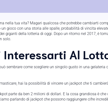
alina nella tua vita? Magari qualcosa che potrebbe cambiarti com
un gioco con una storia alle spalle, probabilità di vincita elevate 
dei giganti della lotteria di oggi. Dopo un ritorno nel 2017, è to
on solo.
 Interessarti Al Lot
na può sembrare come scegliere un singolo gusto in una gelateria
sticare, hai la possibilità di vincere un jackpot che ti cambierà
ckpot parte da ben 2 milioni di dollari. E la cosa grandiosa è che
iamo parlando di jackpot che possono raggiungere cifre incredi