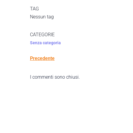
TAG
Nessun tag
CATEGORIE
Senza categoria
Precedente
I commenti sono chiusi.