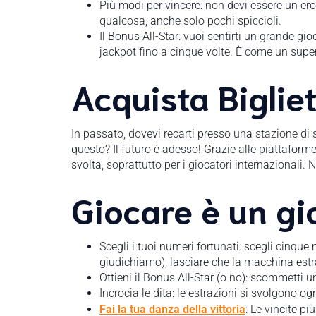
Più modi per vincere: non devi essere un ero
qualcosa, anche solo pochi spiccioli.
Il Bonus All-Star: vuoi sentirti un grande gi
jackpot fino a cinque volte. È come un superpo
Acquista Biglie
In passato, dovevi recarti presso una stazione di 
questo? Il futuro è adesso! Grazie alle piattaform
svolta, soprattutto per i giocatori internazionali. 
Giocare è un gi
Scegli i tuoi numeri fortunati: scegli cinque
giudichiamo), lasciare che la macchina estr
Ottieni il Bonus All-Star (o no): scommetti un
Incrocia le dita: le estrazioni si svolgono 
Fai la tua danza della vittoria
: Le vincite p