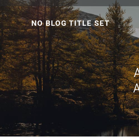
Vai
al
contenuto
NO BLOG TITLE SET
A
A