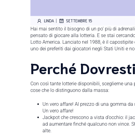
|
LINDA
SETTEMBRE 15
Hai mai sentito il bisogno di un po’ più di adren
pensato di giocare alla lotteria. E se stai cercando 
Lotto America. Lanciato nel 1988, è il capostipite 
uno dei preferiti dai giocatori negli Stati Uniti e n
Perché Dovresti
Con così tante lotterie disponibili, sceglierne u
cose che lo distinguono dalla massa:
Un vero affare! Al prezzo di una gomma da ma
Un vero affare!
Jackpot che crescono a vista d’occhio: il ja
ad aumentare finché qualcuno non vince. St
alte.