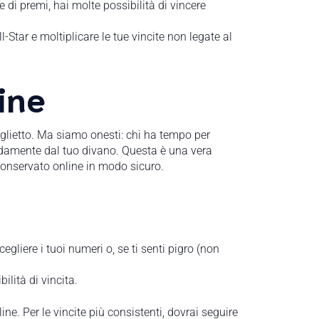
 di premi, hai molte possibilità di vincere
Star e moltiplicare le tue vincite non legate al
ine
biglietto. Ma siamo onesti: chi ha tempo per
omodamente dal tuo divano. Questa è una vera
 è conservato online in modo sicuro.
gliere i tuoi numeri o, se ti senti pigro (non
ilità di vincita.
e. Per le vincite più consistenti, dovrai seguire