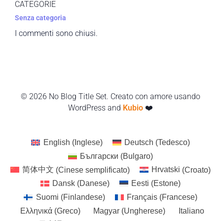
CATEGORIE
Senza categoria
I commenti sono chiusi.
© 2026 No Blog Title Set. Creato con amore usando
WordPress and
Kubio
❤️
English
(
Inglese
)
Deutsch
(
Tedesco
)
Български
(
Bulgaro
)
简体中文
(
Cinese semplificato
)
Hrvatski
(
Croato
)
Dansk
(
Danese
)
Eesti
(
Estone
)
Suomi
(
Finlandese
)
Français
(
Francese
)
Ελληνικά
(
Greco
)
Magyar
(
Ungherese
)
Italiano