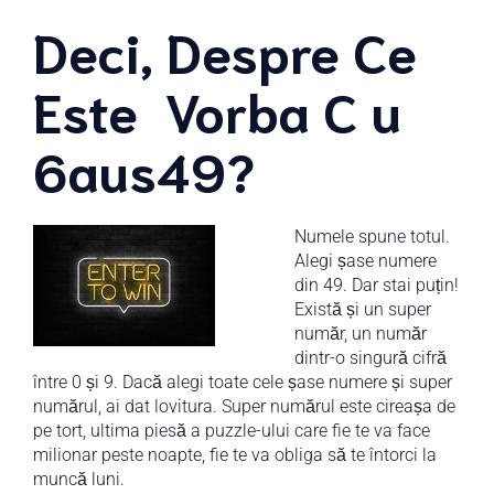
Deci, Despre Ce
Este Vorba C u
6aus49?
Numele spune totul.
Alegi șase numere
din 49. Dar stai puțin!
Există și un super
număr, un număr
dintr-o singură cifră
între 0 și 9. Dacă alegi toate cele șase numere și super
numărul, ai dat lovitura. Super numărul este cireașa de
pe tort, ultima piesă a puzzle-ului care fie te va face
milionar peste noapte, fie te va obliga să te întorci la
muncă luni.