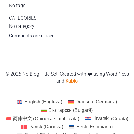
No tags
CATEGORIES
No category
Comments are closed
© 2026 No Blog Title Set. Created with ❤️ using WordPress
and
Kubio
English
(
Engleză
)
Deutsch
(
Germană
)
Български
(
Bulgară
)
简体中文
(
Chineza simplificată
)
Hrvatski
(
Croată
)
Dansk
(
Daneză
)
Eesti
(
Estoniană
)