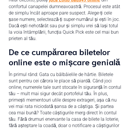
confortul canapelei dumneavoastră. Procesul este atât
de simplu încât aproape pare suspect. Alege-ți cele
șase numere, selectează-ți super-numărul și ești în joc.
Dacă ești nehotărât sau pur și simplu vrei să lași totul
la voia întâmplării, funcția Quick Pick este cel mai bun
prieten al tău.
De ce cumpărarea biletelor
online este o mișcare genială
În primul rând: Gata cu bâlbâielile de hârtie. Biletele
sunt pentru cei cărora le place să piardă. Când joci
online, numerele tale sunt stocate în siguranță în contul
tău – mult mai sigur decât portofelul tău. În plus,
primești mementouri utile despre extrageri, așa că nu
vei mai rata niciodată șansa de a câștiga. Și partea
cea mai bună? Toate câștigurile merg direct în contul
tău. Fără drumuri enervante la casa de bilete la loterie,
fără așteptare la coadă, doar o notificare a câștigurilor