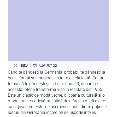
|
LINDA
AUGUST 22
Când te gândești la Germania, probabil te gândești la
bere, cârnați și tehnologie extrem de eficientă. Dar ar
trebui să te gândești și la Lotto 6aus49, deoarece
această loterie transformă vise în realitate din 1955.
Este un clasic de modă veche, o icoană culturală și o
modalitate cu adevărat solidă de a face o mică avere
cu câțiva euro. Este, de asemenea, unul dintre puținele
lucruri din Germania incredibil de ușor de înțeles.