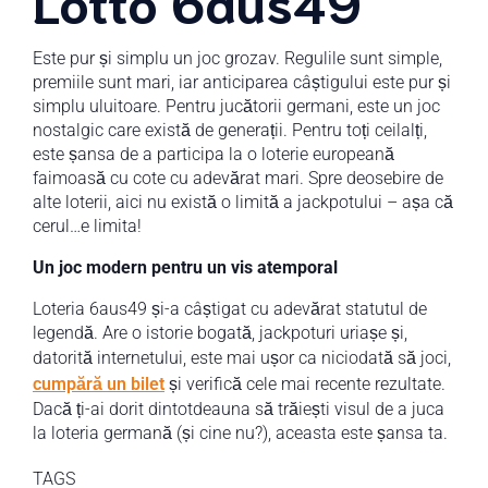
Lotto 6aus49
Este pur și simplu un joc grozav. Regulile sunt simple,
premiile sunt mari, iar anticiparea câștigului este pur și
simplu uluitoare. Pentru jucătorii germani, este un joc
nostalgic care există de generații. Pentru toți ceilalți,
este șansa de a participa la o loterie europeană
faimoasă cu cote cu adevărat mari. Spre deosebire de
alte loterii, aici nu există o limită a jackpotului – așa că
cerul…e limita!
Un joc modern pentru un vis atemporal
Loteria 6aus49 și-a câștigat cu adevărat statutul de
legendă. Are o istorie bogată, jackpoturi uriașe și,
datorită internetului, este mai ușor ca niciodată să joci,
cumpără un bilet
și verifică cele mai recente rezultate.
Dacă ți-ai dorit dintotdeauna să trăiești visul de a juca
la loteria germană (și cine nu?), aceasta este șansa ta.
TAGS