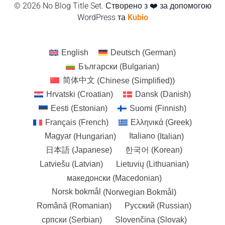
© 2026 No Blog Title Set. Створено з ❤️ за допомогою
WordPress та
Kubio
English
Deutsch
(
German
)
Български
(
Bulgarian
)
简体中文
(
Chinese (Simplified)
)
Hrvatski
(
Croatian
)
Dansk
(
Danish
)
Eesti
(
Estonian
)
Suomi
(
Finnish
)
Français
(
French
)
Ελληνικά
(
Greek
)
Magyar
(
Hungarian
)
Italiano
(
Italian
)
日本語
(
Japanese
)
한국어
(
Korean
)
Latviešu
(
Latvian
)
Lietuvių
(
Lithuanian
)
македонски
(
Macedonian
)
Norsk bokmål
(
Norwegian Bokmål
)
Română
(
Romanian
)
Русский
(
Russian
)
српски
(
Serbian
)
Slovenčina
(
Slovak
)