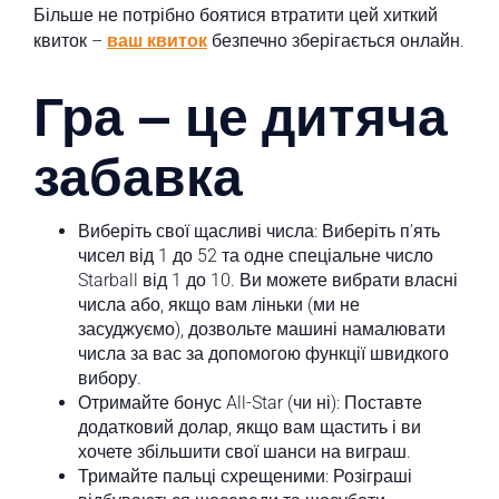
Більше не потрібно боятися втратити цей хиткий
квиток –
ваш квиток
безпечно зберігається онлайн.
Гра – це дитяча
забавка
Виберіть свої щасливі числа: Виберіть п’ять
чисел від 1 до 52 та одне спеціальне число
Starball від 1 до 10. Ви можете вибрати власні
числа або, якщо вам ліньки (ми не
засуджуємо), дозвольте машині намалювати
числа за вас за допомогою функції швидкого
вибору.
Отримайте бонус All-Star (чи ні): Поставте
додатковий долар, якщо вам щастить і ви
хочете збільшити свої шанси на виграш.
Тримайте пальці схрещеними: Розіграші