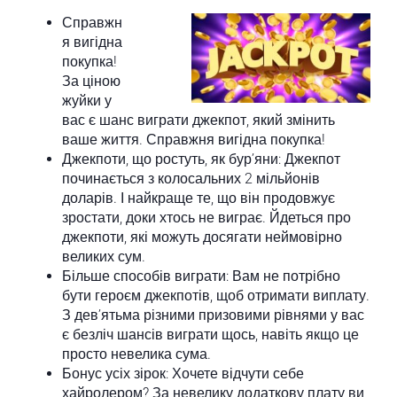
Справжн
я вигідна
покупка!
За ціною
жуйки у
вас є шанс виграти джекпот, який змінить
ваше життя. Справжня вигідна покупка!
Джекпоти, що ростуть, як бур’яни: Джекпот
починається з колосальних 2 мільйонів
доларів. І найкраще те, що він продовжує
зростати, доки хтось не виграє. Йдеться про
джекпоти, які можуть досягати неймовірно
великих сум.
Більше способів виграти: Вам не потрібно
бути героєм джекпотів, щоб отримати виплату.
З дев’ятьма різними призовими рівнями у вас
є безліч шансів виграти щось, навіть якщо це
просто невелика сума.
Бонус усіх зірок: Хочете відчути себе
хайролером? За невелику додаткову плату ви