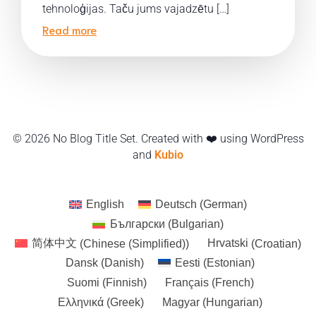
tehnoloģijas. Taču jums vajadzētu […]
Read more
© 2026 No Blog Title Set. Created with ❤️ using WordPress
and
Kubio
English
Deutsch
(
German
)
Български
(
Bulgarian
)
简体中文
(
Chinese (Simplified)
)
Hrvatski
(
Croatian
)
Dansk
(
Danish
)
Eesti
(
Estonian
)
Suomi
(
Finnish
)
Français
(
French
)
Ελληνικά
(
Greek
)
Magyar
(
Hungarian
)