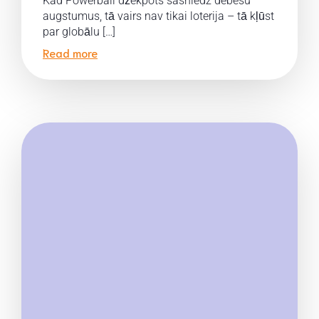
Kad Powerball džekpots sasniedz debesu
augstumus, tā vairs nav tikai loterija – tā kļūst
par globālu […]
Read more