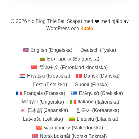
© 2026 No Blog Title Set. Skapat med ❤️ med hjälp av
WordPress och
Kubio
English
(
Engelska
)
Deutsch
(
Tyska
)
Български
(
Bulgariska
)
简体中文
(
Förenklad kinesiska
)
Hrvatski
(
Kroatiska
)
Dansk
(
Danska
)
Eesti
(
Estniska
)
Suomi
(
Finska
)
Français
(
Franska
)
Ελληνικά
(
Grekiska
)
Magyar
(
Ungerska
)
Italiano
(
Italienska
)
日本語
(
Japanska
)
한국어
(
Koreanska
)
Latviešu
(
Lettiska
)
Lietuvių
(
Litauiska
)
македонски
(
Makedonska
)
Norsk bokmål
(
Norskt Bokmål
)