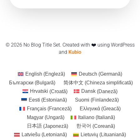
© 2026 No Blog Title Set. Created with ❤️ using WordPress
and
Kubio
English
(
Engleză
)
Deutsch
(
Germană
)
Български
(
Bulgară
)
简体中文
(
Chineza simplificată
)
Hrvatski
(
Croată
)
Dansk
(
Daneză
)
Eesti
(
Estoniană
)
Suomi
(
Finlandeză
)
Français
(
Franceză
)
Ελληνικά
(
Greacă
)
Magyar
(
Ungară
)
Italiano
(
Italiană
)
日本語
(
Japoneză
)
한국어
(
Coreană
)
Latviešu
(
Letoniană
)
Lietuvių
(
Lituaniană
)