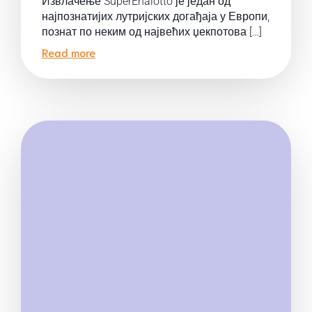
Извлачење SuperEnalotto је један од
најпознатијих лутријских догађаја у Европи,
познат по неким од највећих џекпотова […]
Read more