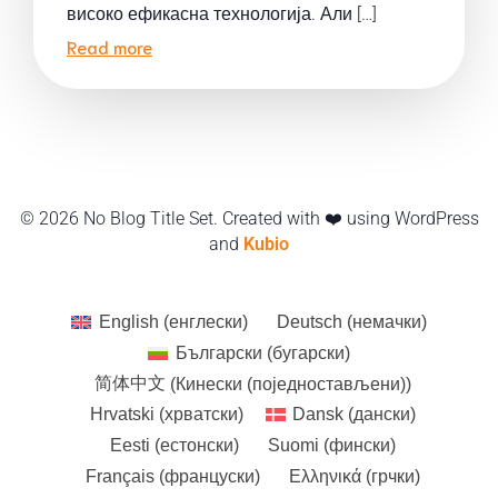
високо ефикасна технологија. Али […]
Read more
© 2026 No Blog Title Set. Created with ❤️ using WordPress
and
Kubio
English
(
енглески
)
Deutsch
(
немачки
)
Български
(
бугарски
)
简体中文
(
Кинески (поједностављени)
)
Hrvatski
(
хрватски
)
Dansk
(
дански
)
Eesti
(
естонски
)
Suomi
(
фински
)
Français
(
француски
)
Ελληνικά
(
грчки
)