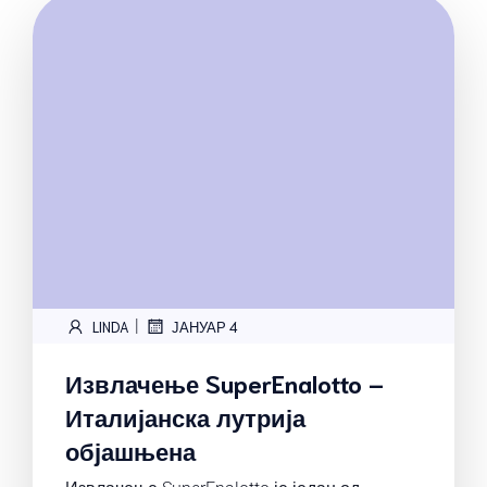
|
LINDA
ЈАНУАР 4
Извлачење SuperEnalotto –
Италијанска лутрија
објашњена