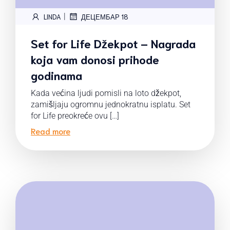
|
LINDA
ДЕЦЕМБАР 18
Set for Life Džekpot – Nagrada
koja vam donosi prihode
godinama
Kada većina ljudi pomisli na loto džekpot,
zamišljaju ogromnu jednokratnu isplatu. Set
for Life preokreće ovu […]
Read more